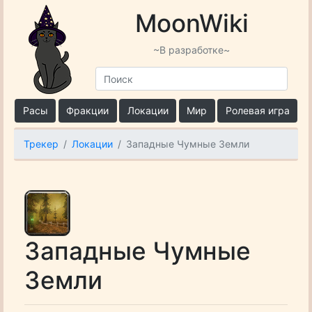
MoonWiki
~В разработке~
Расы
Фракции
Локации
Мир
Ролевая игра
Трекер
Локации
Западные Чумные Земли
Западные Чумные
Земли