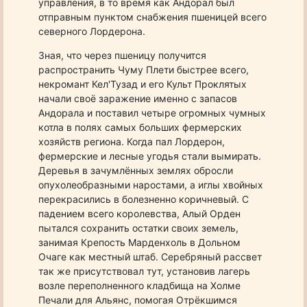
управления, в то время как Андорал был
отправным пунктом снабжения пшеницей всего
северного Лордерона.
Зная, что через пшеницу получится
распространить Чуму Плети быстрее всего,
некромант Кел'Тузад и его Культ Проклятых
начали своё заражение именно с запасов
Андорала и поставил четыре огромных чумных
котла в полях самых больших фермерских
хозяйств региона. Когда пал Лордерон,
фермерские и лесные угодья стали вымирать.
Деревья в зачумлённых землях обросли
опухолеобразными наростами, а иглы хвойных
перекрасились в болезненно коричневый. С
падением всего королевства, Алый Орден
пытался сохранить остатки своих земель,
занимая Крепость Марденхоль в Дольном
Очаге как местный штаб. Серебряный рассвет
так же присутствовал тут, установив лагерь
возле переполненного кладбища на Холме
Печали для Альянс, помогая Отрёкшимся