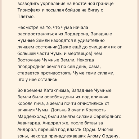
возводить укрпеления на восточной границе
Тирисфаля и посылая бойцов на битву с
Плетью.
Несмотря на то, что чума начала
распространяться из Лордерона, Западные
Чумные Земли находятся в удивительно
лучшем состоянии(Даже ещё до очищения их от
большей части Чумы и мертвецов) чем
Восточные Чумные Земли. Некогда
плодородная земля по сей день, сама,
старается противостоять Чуме теми силами,
что у неё остались.
Во времена Катаклизма, Западные Чумные
Земли были освобождены из-под влияния
Короля лича, а земли почти отчистились от
влияния Чумы. Дольный очаг и Крепость
Марденхольд были заняты силами Серебряного
Авангарда. Андорал же, после битвы за
Андорал, перешёл под власть Орды. Многие
зоны, некогда принадлежавших Алому Ордену,