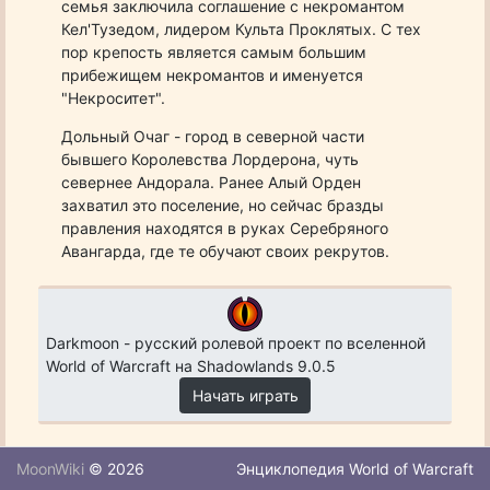
семья заключила соглашение с некромантом
Кел'Тузедом, лидером Культа Проклятых. С тех
пор крепость является самым большим
прибежищем некромантов и именуется
"Некроситет".
Дольный Очаг - город в северной части
бывшего Королевства Лордерона, чуть
севернее Андорала. Ранее Алый Орден
захватил это поселение, но сейчас бразды
правления находятся в руках Серебряного
Авангарда, где те обучают своих рекрутов.
Darkmoon - русский ролевой проект по вселенной
World of Warcraft на Shadowlands 9.0.5
Начать играть
MoonWiki
© 2026
Энциклопедия World of Warcraft