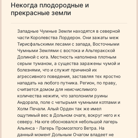
Некогда плодородные и
прекрасные земли
Западные Чумные Земли находятся в северной
части Королевства Лордерон. Они зажаты меж
Тирисфальскими лесами с запада, Восточными
Чумными Землями с востока и Альтеракской
Долиной с юга. Местность наполнена плотным
серым туманом, а существа заражены чумой и
болезнями, что и служит причиной их
агрессивного поведения, заставляя тех яростно
нападать на любого путника. Регион, по праву,
считается домом для неисчислимого
количества нежити, что заполонили руины
Андорала, поле с четырьмя чумными котлами и
Холм Печали. Алый Орден так же имел
ощутимый вес в Дольном очаге, вокруг него и к
северу. На юге обосновался небольшой лагерь
Альянса - Лагерь Промозглого Ветра. На
данный момент Дольным Очагом владеет не