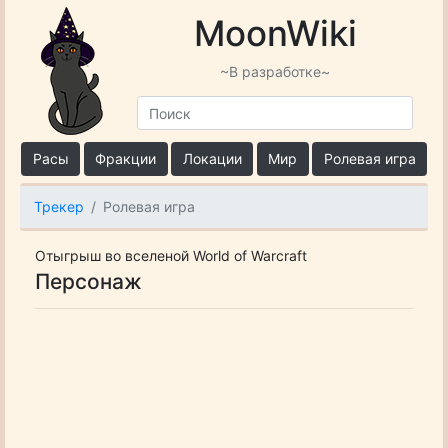
MoonWiki
~В разработке~
Расы
Фракции
Локации
Мир
Ролевая игра
Трекер
Ролевая игра
Отыгрыш во вселеной World of Warcraft
Персонаж