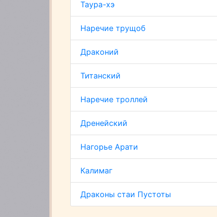
Таура-хэ
Наречие трущоб
Драконий
Титанский
Наречие троллей
Дренейский
Нагорье Арати
Калимаг
Драконы стаи Пустоты