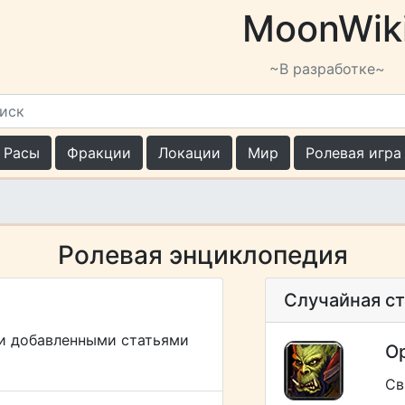
MoonWik
~В разработке~
Расы
Фракции
Локации
Мир
Ролевая игра
Ролевая энциклопедия
Случайная ст
и добавленными статьями
О
Св