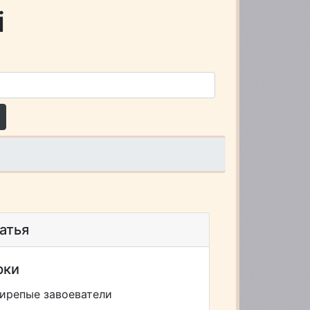
i
атья
рки
ирепые завоеватели