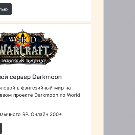
тью
ой сервер Darkmoon
оловой в фэнтезийный мир на
евом проекте Darkmoon по World
зычного RP. Онлайн 200+