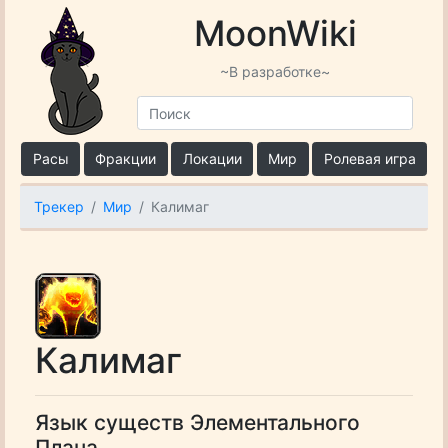
MoonWiki
~В разработке~
Расы
Фракции
Локации
Мир
Ролевая игра
Трекер
Мир
Калимаг
Калимаг
Язык существ Элементального
Плана