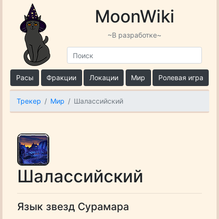
MoonWiki
~В разработке~
Расы
Фракции
Локации
Мир
Ролевая игра
Трекер
Мир
Шалассийский
Шалассийский
Язык звезд Сурамара