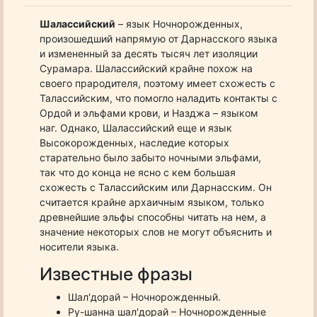
Шалассийский
– язык Ночнорожденных,
произошедший напрямую от Дарнасского языка
и измененный за десять тысяч лет изоляции
Сурамара. Шалассийский крайне похож на
своего прародителя, поэтому имеет схожесть с
Талассийским, что помогло наладить контакты с
Ордой и эльфами крови, и Назджа – языком
наг. Однако, Шалассийский еще и язык
Высокорожденных, наследие которых
старательно было забыто ночными эльфами,
так что до конца не ясно с кем большая
схожесть с Талассийским или Дарнасским. Он
считается крайне архаичным языком, только
древнейшие эльфы способны читать на нем, а
значение некоторых слов не могут объяснить и
носители языка.
Известные фразы
Шал'дорай – Ночнорожденный.
Ру-шанна шал'дорай – Ночнорожденные